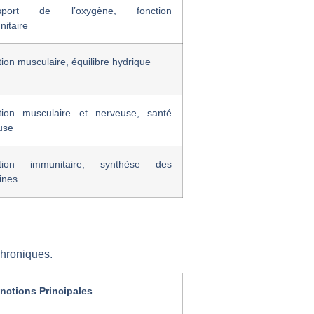
nsport de l’oxygène, fonction
itaire
ion musculaire, équilibre hydrique
tion musculaire et nerveuse, santé
use
tion immunitaire, synthèse des
ines
chroniques.
nctions Principales