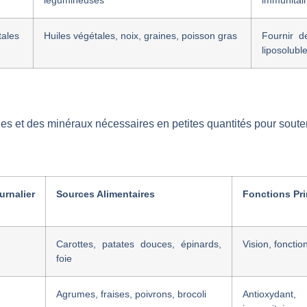
légumineuses
immunitai
tales
Huiles végétales, noix, graines, poisson gras
Fournir d
liposolubl
es et des minéraux nécessaires en petites quantités pour souten
alier
Sources Alimentaires
Fonctions Pri
Carottes, patates douces, épinards,
Vision, fonctio
foie
Agrumes, fraises, poivrons, brocoli
Antioxydant,