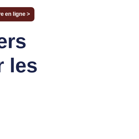
e en ligne >
ers
 les